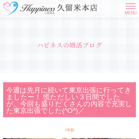
MENU
ハピネスの婚活ブログ
今週は先月に続いて東京出張に行ってき
ましたー！ 慌ただしい３日間でした
が、今回も盛りだくさんの内容で充実し
た東京出張でした(^O^)／
1年前