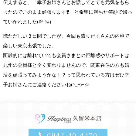
伝えすると、
「幸子お姉さんとお話してとても元気をもら
ったのでこのまま頑張ります❣️」
と希望に満ちた笑顔で帰っ
ていかれました
(#^.^#)
慌ただしい３日間でしたが、今回も盛りだくさんの内容で
楽しい東京出張でした。
距離的には離れていても会員さまとの距離感やサポートは
九州の会員様と全く変わりませんので、
関東在住の方も婚
活を頑張ってみようかな！？って思われている方はぜひ幸
子お姉さんに
ご連絡くださいね
(^_−)−☆
0942-40-4470