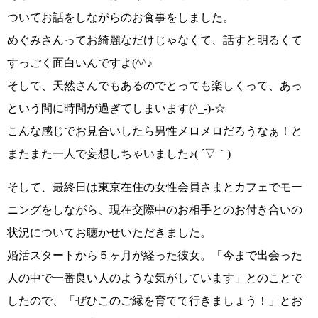
ついてお話
をしながらのお食事をしました。
めぐみさんってお綺麗なだけじゃなくて、話すと明るくて
すっごく面白いんですよ
(^^♪
そして、天然さんでもあるのでとっても楽しくって、
あっ
という間に時間が過ぎてしまいます(^_-)-☆
こんな感じでお見合いしたら男性メロメロだろうなぁ！
と
またまた一人で妄想しちゃいました
♪( ´▽｀)
そして、最終日は
東京在住の女性会員さまとカフェでモー
ニング
をしながら、現在交際中のお相手とのお付き合いの
状況についてお聴かせいただきました。
婚活スタートから５ヶ月が経った彼女。
「今まで出会った
人の中で一番良い人のような気がしています」
とのことで
し
たので、
「ぜひこのご縁を育てて行きましょう！」
とお