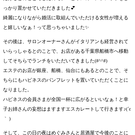
っかり置かせていただきました💕
綺麗になりながら婚活に取組んでいただける女性が増える
と嬉しいなぁ！
って思っちゃいました✨
その後は、
サロンオーナーさんがイタリアンも経営
されて
いらっしゃるとのことで、お店がある千葉県船橋市へ移動
してそちらでランチをいただいてきました
(#^^#)
エステのお店が銀座、船橋、仙台にもあるとのことで、
そ
ちらにもハピネスのパンフレットを
置いていただくことに
なりました。
ハピネスの会員さまが全国一杯に広がるといいなぁ！
と幸
子お姉さんの妄想はますますエスカレートして行きます
♪(´ε
｀ )
そして、この日の夜は
めぐみさんと居酒屋で今後のことに