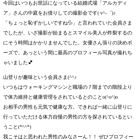
今回はいつもお世話になっている結婚式場
「アルカディ
ア」
さんの中庭をお借りしての撮影会です
( v^-゜)♪
「ちょっと恥ずかしいですね💦」
と言われていた会員さま
でしたが、いざ撮影が始まると
スマイル美人が炸裂
するの
にそう時間はかかりませんでした。
女優さん張りの決めポ
ーズ
で、あっという間に最高のプロフィール写真が撮れち
ゃいました💕
山登りが趣味
という会員さま
(^^♪
いつもは
ウォーキングマシンと職場の７階までの階段上り
で体力維持と健康管理をされているとのこと
o(^o^)o
お相手の男性も元気で健康な方。できれば
一緒に山登りに
行っていただける体力自慢の男性の方
を探されているとい
うこと
(*^^*)
我こそはと思われた男性のみなさーん！！
ぜひプロフィー