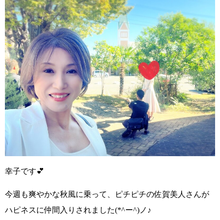
幸子です💕
今週も
爽やかな秋風に乗って
、
ピチピチの佐賀美人さんが
ハピネスに仲間入り
されました
(*^ー^)ノ♪