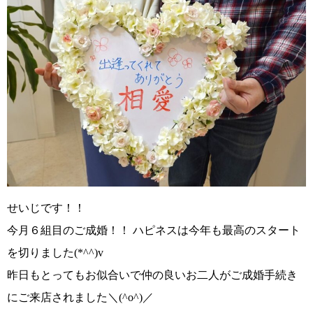
せいじです！！
今月６組目のご成婚！！ ハピネスは今年も最高のスタート
を切りました
(*^^)v
昨日もとってもお似合いで仲の良いお二人がご成婚手続き
にご来店されました
＼(^o^)／