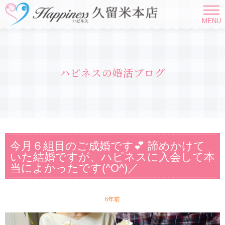
MENU
ハピネスの婚活ブログ
今月６組目のご成婚です💕 諦めかけて
いた結婚ですが、ハピネスに入会して本
当によかったです(^O^)／
6年前