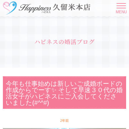
MENU
ハピネスの婚活ブログ
今年も仕事始めは新しいご成婚ボードの
作成からでーす✨ そして早速３０代の婚
活女子がハピネスにご入会してくださ
いました(#^^#)
2年前