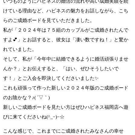
いつものようにハピネスの婚活の流れや高い成婚実績を続
けている理由など、ハピネスの魅力をお話しながら、こち
らのご成婚ボードを見ていただきました。
私が
「２０２４年は７５組のカップルがご成婚されたんで
すよ💕」
とお話すると、彼女は
「凄い数ですね！」
と驚か
れていました。
そして、私が
「今年中に結婚できるように婚活頑張りませ
んか？」
とお伝えすると、
「はい、ぜひそうしたいで
す！」
とご入会を即決してくださいました✨
これも頑張って作った
新しい２０２４年版のご成婚ボード
のお陰かな？
♪( ´▽｀)
新しいご成婚ボードを見たい方はぜひハピネス福岡店へ遊
びに来てくださいね
(^_−)−☆
こんな感じで、これまでにご成婚されたみなさんの幸せ