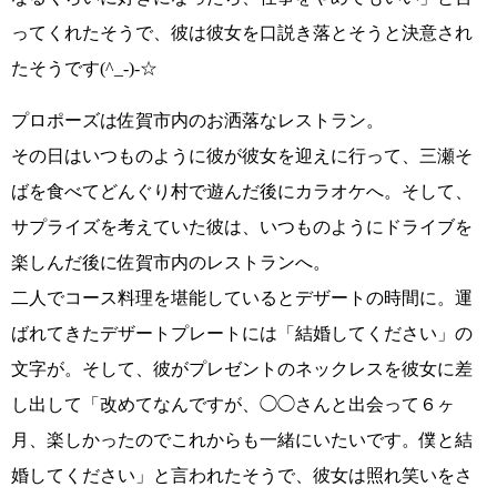
ってくれたそうで、
彼は彼女を口説き落とそうと決意され
たそうです(^_-)-☆
プロポーズは
佐賀市内のお洒落なレストラン
。
その日はいつものように彼が彼女を迎えに行って、三瀬そ
ばを食べてどんぐり村で遊んだ後にカラオケへ。そして、
サプライズを考えていた彼は、いつものようにドライブを
楽しんだ後に佐賀市内のレストランへ。
二人でコース料理を堪能しているとデザートの時間に。
運
ばれてきたデザートプレート
には
「結婚してください」
の
文字が。そして、彼がプレゼントのネックレスを彼女に差
し出して
「改めてなんですが、◯◯さんと出会って６ヶ
月、楽しかったのでこれからも一緒にいたいです。僕と結
婚してください」
と言われたそうで、彼女は照れ笑いをさ