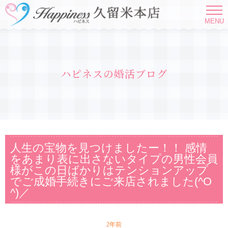
MENU
ハピネスの婚活ブログ
人生の宝物を見つけましたー！！ 感情
をあまり表に出さないタイプの男性会員
様がこの日ばかりはテンションアップ
でご成婚手続きにご来店されました(^O
^)／
2年前