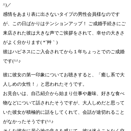
^)／
感情をあまり表に出さないタイプの男性会員様なのです
が、
この日ばかりはテンションアップ！
ご成婚手続きにご
来店された彼は
大きな声でご挨拶
をされて、幸せの大きさ
がよく分かります
( *´艸｀)
彼はハピネスにご入会されてから
１年ちょっとでのご成婚
です(^^♪
彼に彼女の第一印象についてお聴きすると、
「癒し系で大
人しめの女性！」
と思われたそうです。
お見合いは、自己紹介から始まり仕事や趣味、好きな食べ
物などについて話されたそうですが、
大人しめだと思って
いた彼女が積極的に話を
してくれて、会話が途切れること
がなかったそうです
(^^♪
そんな彼女に居心地の良さを感じて、彼は迷うことなく交