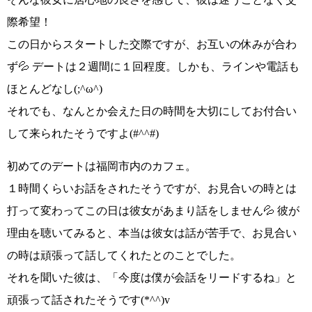
際希望！
この日からスタートした交際ですが、お互いの休みが合わ
ず💦 デートは２週間に１回程度。しかも、ラインや電話も
ほとんどなし
(;^ω^)
それでも、なんとか
会えた日の時間を大切にしてお付合い
して来られた
そうですよ
(#^^#)
初めてのデートは
福岡市内のカフェ
。
１時間くらいお話をされたそうですが、お見合いの時とは
打って変わってこの日は彼女があまり話をしません💦 彼が
理由を聴いてみると、本当は彼女は話が苦手で、お見合い
の時は頑張って話してくれたとのことでした。
それを聞いた彼は、
「今度は僕が会話をリードするね」
と
頑張って話されたそうです
(*^^)v