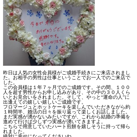
昨日は人気の女性会員様がご成婚手続きにご来店されまし
た。お相手の男性は仕事ということでお一人でのご来店で
した。
この会員様は１年７ヶ月でのご成婚です。その間、１００
人を超す男性からお申し込みがあり、その中の３０人くら
いとお見合いをされました。そして、やっと“運命の人”に
出逢えての嬉しい嬉しいご成婚です。
フロマージュとホットケーキを楽しんでいただきながら約
１時間半、婚活の日々を振り返って楽しくお話しました。
まだ実感が湧かないみたいですが、これから結婚の準備を
進めて行けば少しずつ実感が湧いてきますよ。
こちらで用意していたハート煎餅を嬉しそうに持って帰ら
れました。
絶対に幸せになってくださいね。