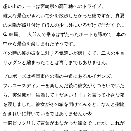
想い出のデートは宮崎県の高千穂へのドライブ。
雄大な景色がきれいで外を散歩したかった彼ですが、真夏
の太陽が照り付けてほんの少し外にいるだけで汗だくで…
💦 結局、二人並んで乗るはずだったボートも諦めて、車の
中から景色を楽しまれたそうです。
その時の
彼の彼女に対する気遣い
が嬉しくて、
二人のキョ
リがグンと縮まった
ことは言うまでもありません。
プロポーズは福岡市内の海の中道にあるルイガンズ。
フルコースディナーを楽しんだ後に彼女がくつろいでいた
ら、突然彼が
「結婚してください！！」
と言って小さな箱
を渡しました。彼女がその箱を開けてみると、なんと指輪
がきれいに輝いているではありませんか🌟
一瞬ビックリして言葉が出なかった彼女でしたが、
これが