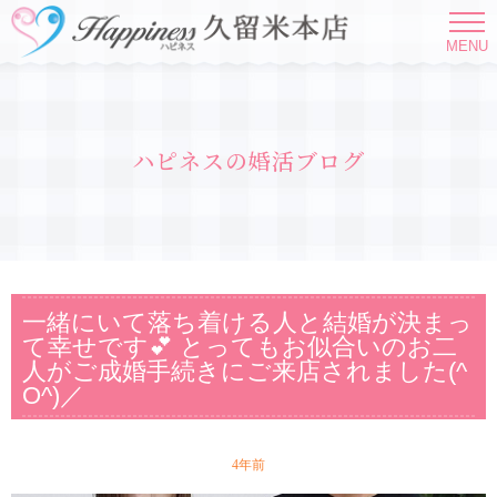
MENU
ハピネスの婚活ブログ
一緒にいて落ち着ける人と結婚が決まっ
て幸せです💕 とってもお似合いのお二
人がご成婚手続きにご来店されました(^
O^)／
4年前