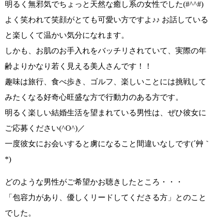
明るく無邪気でちょっと天然な癒し系の女性でした
(#^^#)
よく笑われて笑顔がとても可愛い方ですよ♪♪ お話している
と楽しくて温かい気分になれます。
しかも、お肌のお手入れをバッチリされていて、
実際の年
齢よりかなり若く見える美人さんです！！
趣味は旅行、食べ歩き、ゴルフ、楽しいことには挑戦して
みたくなる好奇心旺盛な方で行動力のある方です。
明るく楽しい結婚生活を望まれている男性は、
ぜひ彼女に
ご応募ください(^O^)／
一度彼女にお会いすると虜になること間違いなしです
(´艸｀
*)
どのような男性がご希望かお聴きしたところ・・・
「包容力があり、優しくリードしてくださる方」
とのこと
でした。