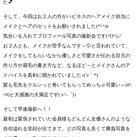
た💕
そして、今回はお２人の方がハピネスのヘアメイク担当に
メイクとヘアのセットをお願いされました
(*^^)v
気合いを入れてプロフィール写真の撮影会です
(^O^)／
お２人とも、
メイクが苦手なんです～💦
と言われていて、
メイクをしてもらいながら優しさと可愛さが伝わる目元の
作り方や眉毛の書き方など、なるほど～とメイクさんのア
ドバイスを真剣に聴かれていました
♪(´ε｀*)
髪も毛先をクルンっと巻いてもらって
めっちゃ可愛い～(#^
^#)
と大感激の大満足です
( v^-゜)♪
そして早速撮影へ！！
最初は緊張されていた会員様もどんどん女優さんのような
自信溢れる笑顔が出てきて、どの写真も良くて勝負写真を