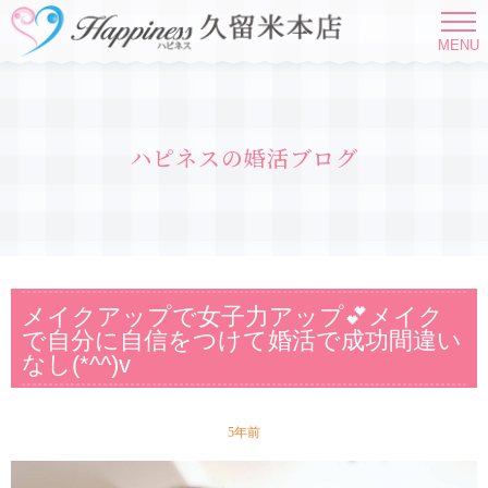
MENU
ハピネスの婚活ブログ
メイクアップで女子力アップ💕メイク
で自分に自信をつけて婚活で成功間違い
なし(*^^)v
5年前