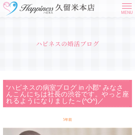
MENU
ハピネスの婚活ブログ
“ハピネスの病室ブログ in 小郡” みなさ
んこんにちは社長の渋谷です。やっと座
れるようになりました～(^O^)／
5年前