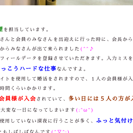
理
を担当しています。
さんと会員のみなさんを出迎えに行った時に、会長か
からみなさんが出て来られました
(^^♪
フィールデータを登録させていただきます。入力ミス
けっこうハードな仕事
なんですよ。
イトを使用して婚活をされますので、１人の会員様が
時間くらいかかります。
会員様が入会
多い日には５人の方が
されていて、
は大変な一日になってしまいます
(;^ω^)
ふっと気付
使用していない深夜に行うことが多く、
ともしばしばなんです
(^▽^;)