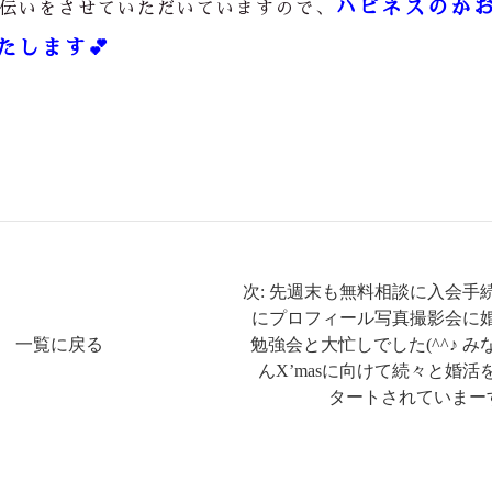
ハピネスのか
伝いをさせていただいていますので、
たします💕
次: 先週末も無料相談に入会手
にプロフィール写真撮影会に
一覧に戻る
勉強会と大忙しでした(^^♪ み
んX’masに向けて続々と婚活
タートされていまーす