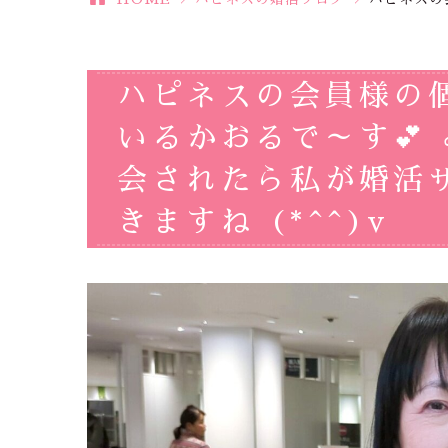
ハピネスの会員様の
いるかおるで～す💕
会されたら私が婚活
きますね (*^^)v