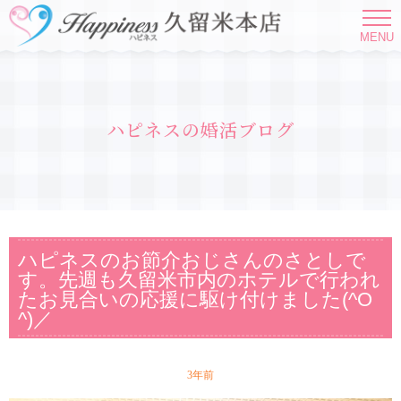
MENU
ハピネスの婚活ブログ
ハピネスのお節介おじさんのさとしで
す。先週も久留米市内のホテルで行われ
たお見合いの応援に駆け付けました(^O
^)／
3年前