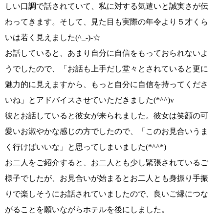
しい口調で話されて
いて、私に対する気遣いと誠実さが伝
わってきます。そして、
見た目も実際の年令より５才くら
いは若く見えました(^_-)-☆
お話していると、あまり自分に自信をもっておられないよ
うでしたので、
「お話も上手だし堂々とされていると更に
魅力的に見えますから、もっと自分に自信を持ってくださ
いね」
とアドバイスさせていただきました
(*^^)v
彼とお話していると彼女が来られました。彼女は笑顔の可
愛いお淑やかな感じの方でしたので、
「このお見合いうま
く行けばいいな」
と思ってしまいました
(*^^*)
お二人をご紹介すると、お二人とも少し緊張されているご
様子でしたが、お見合いが始まると
お二人とも身振り手振
りで楽しそうに
お話されていましたので、
良いご縁につな
がることを願いながら
ホテルを後にしました。