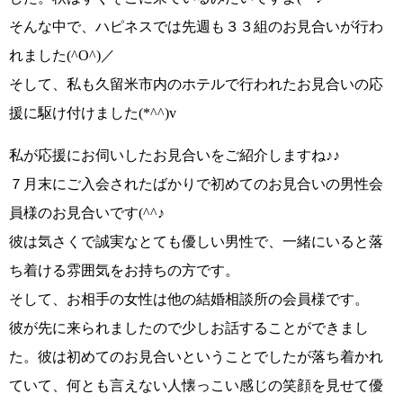
そんな中で、
ハピネスでは先週も３３組のお見合いが行わ
れました(^O^)／
そして、私も久留米市内のホテルで行われたお見合いの応
援に駆け付けました
(*^^)v
私が応援にお伺いしたお見合いをご紹介しますね♪♪
７月末にご入会されたばかりで初めてのお見合いの男性会
員様
のお見合いです
(^^♪
彼は
気さくで誠実なとても優しい男性
で、一緒にいると落
ち着ける雰囲気をお持ちの方です。
そして、お相手の女性は他の結婚相談所の会員様です。
彼が先に来られましたので少しお話することができまし
た。彼は初めてのお見合いということでしたが落ち着かれ
ていて、何とも言えない
人懐っこい感じの笑顔を見せて優