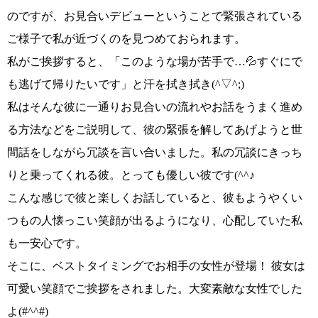
のですが、お見合いデビューということで緊張されている
ご様子で私が近づくのを見つめておられます。
私がご挨拶すると、
「このような場が苦手で…💦すぐにで
も逃げて帰りたいです
」と汗を拭き拭き
(^▽^;)
私はそんな彼に一通りお見合いの流れやお話をうまく進め
る方法などをご説明して、彼の緊張を解してあげようと世
間話をしながら冗談を言い合いました。私の冗談にきっち
りと乗ってくれる彼。
とっても優しい彼です(^^♪
こんな感じで彼と楽しくお話していると、彼もようやくい
つもの人懐っこい笑顔が出るようになり、心配していた私
も一安心です。
そこに、ベストタイミングでお相手の女性が登場！
彼女は
可愛い笑顔でご挨拶を
されました。大変素敵な女性でした
よ
(#^^#)