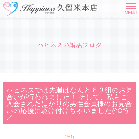
MENU
ハピネスの婚活ブログ
ハピネスでは先週はなんと６３組のお見
合いが行われました！ そして、私もご
入会されたばかりの男性会員様のお見合
いの応援に駆け付けちゃいました(^O^)
／
2年前