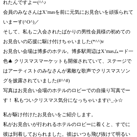
れたんですよー
(^^♪
会員のみなさんは
X’mas
を前に元気にお見合いを頑張られて
いまーす
(^O^)／
そして、私もご入会されたばかりの男性会員様の初めての
お見合いの応援に駆け付けちゃいました
(*^^)v
お見合い会場は博多のホテル。博多駅周辺は
X’masムード一
色🎄
クリスマスマーケットも開催されていて、ステージで
は
アーティストのみなさんが素敵な歌声でクリスマスソン
グを
披露されていました
(#^^#)
写真はお見合い会場のホテルのロビーでの自撮り写真でー
す！
私もついクリスマス気分に
なっちゃいます
(^_-)-☆
私が駆け付けたお見合いをご紹介します。
私がお見合いが行われるホテルのロビーに着くと、すでに
彼は到着しておられました。彼はいつも飛び抜けて明るい