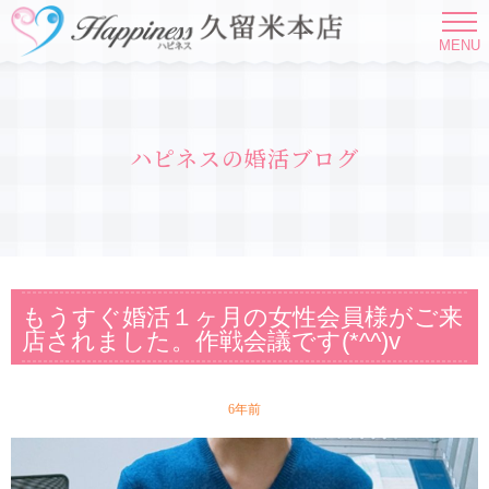
MENU
ハピネスの婚活ブログ
もうすぐ婚活１ヶ月の女性会員様がご来
店されました。作戦会議です(*^^)v
6年前