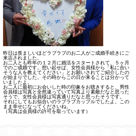
昨日は羨ましいほどラブラブのお二人がご成婚手続きにご
来店されました。
お二人とも昨年の１２月に婚活をスタートされて、５ヶ月
でのご成婚です。想い起せば、女性会員様から「私に合い
そうな人を教えてください」とお願いされてご紹介したの
が始まりでした。その時からこの日が来ることは分かって
いましたよ。
お二人に最初にお会いした時の印象をお聴きすると、男性
会員様は写真と全然違っていて写真より素敵だなと思った
そうで、女性会員様は写真通りだなと思ったそうです。
それにしてもお似合いのラブラブカップルでしたよ。この
まま幸せになってくださいね。
（写真は会員様の許可を取っています）