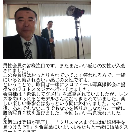
男性会員の皆様注目です。またまたいい感じの女性が入会
されました。
この会員様はおっとりされていてよく笑われる方で、一緒
にいると癒されるいい感じの女性ですよ。
ということで、昨日は一緒にプロフィール写真撮影会に提
携先のフォトスタジオへ行ってきました。
会員様は「緊張してダメ!!」を連発されていましたが、レン
ズを向けられるとモデルさんになりきられていました。楽
しい楽しい撮影会はあっという間に終わりました。その
後、ああでもないこうでもないを繰り返しながら、一緒に
勝負写真２枚を選びました。今回もいい写真撮れました
よ。
来週には登録が完了し、「クリスマスまでには結婚相手を
見つけるぞ!!」を合言葉にいよいよ私たちと一緒に婚活をス
タートされます。