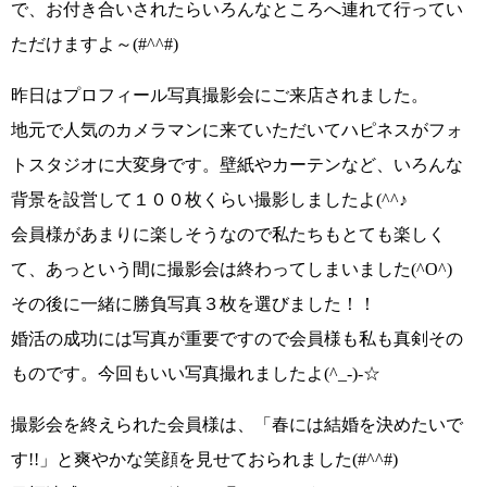
で、お付き合いされたらいろんなところへ連れて行ってい
ただけますよ～
(#^^#)
昨日はプロフィール写真撮影会にご来店されました。
地元で人気のカメラマンに来ていただいてハピネスがフォ
トスタジオに大変身です。壁紙やカーテンなど、いろんな
背景を設営して１００枚くらい撮影しましたよ
(^^♪
会員様があまりに楽しそうなので私たちもとても楽しく
て、あっという間に撮影会は終わってしまいました
(^O^)
その後に一緒に勝負写真３枚を選びました！！
婚活の成功には写真が重要ですので会員様も私も真剣その
ものです。今回もいい写真撮れましたよ
(^_-)-☆
撮影会を終えられた会員様は、
「春には結婚を決めたいで
す!!」
と爽やかな笑顔を見せておられました
(#^^#)