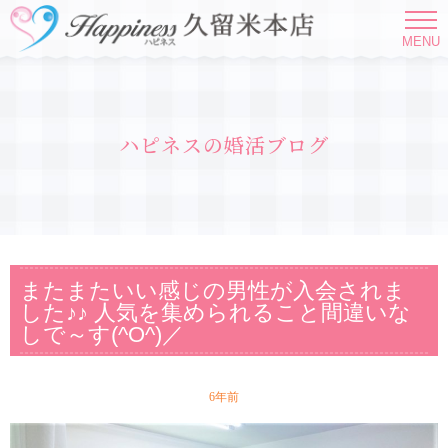
MENU
ハピネスの婚活ブログ
またまたいい感じの男性が入会されま
した♪♪ 人気を集められること間違いな
しで～す(^O^)／
6年前