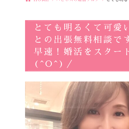
とても明るくて可愛
との出張無料相談で
早速！婚活をスター
(^O^)／