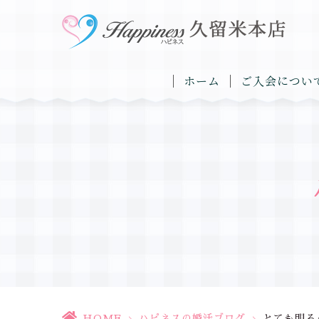
ホーム
ご入会につい
HOME
>
ハピネスの婚活ブログ
>
とても明る