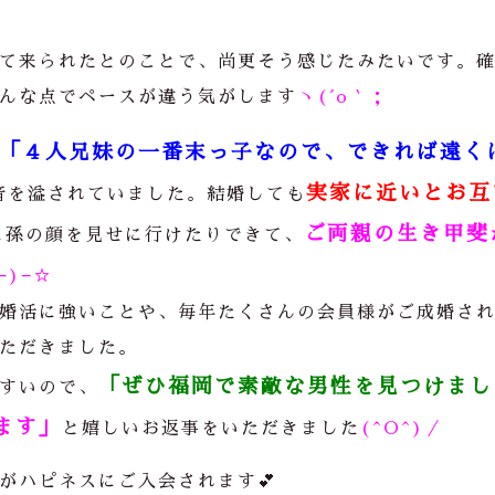
。
て来られたとのことで、尚更そう感じたみたいです。
んな点でペースが違う気がします
ヽ(´o｀；
「４人兄妹の一番末っ子なので、できれば遠く
実家に近いとお互
音を溢されていました。結婚しても
ご両親の生き甲斐
に孫の顔を見せに行けたりできて、
_−)−☆
婚活に強いことや、毎年たくさんの会員様がご成婚さ
ただきました。
「ぜひ福岡で素敵な男性を見つけまし
すいので、
ます」
と嬉しいお返事をいただきました
(^O^)／
がハピネスにご入会されます💕