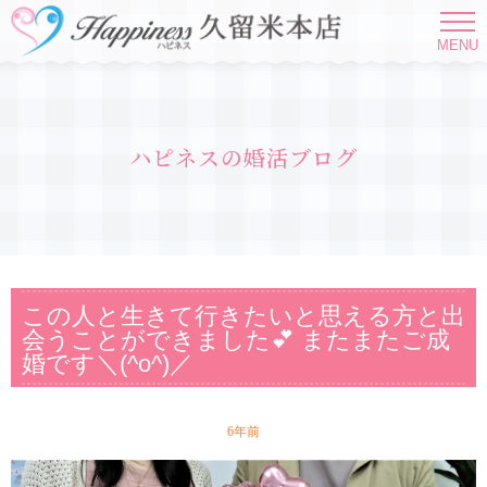
MENU
ハピネスの婚活ブログ
この人と生きて行きたいと思える方と出
会うことができました💕 またまたご成
婚です＼(^o^)／
6年前