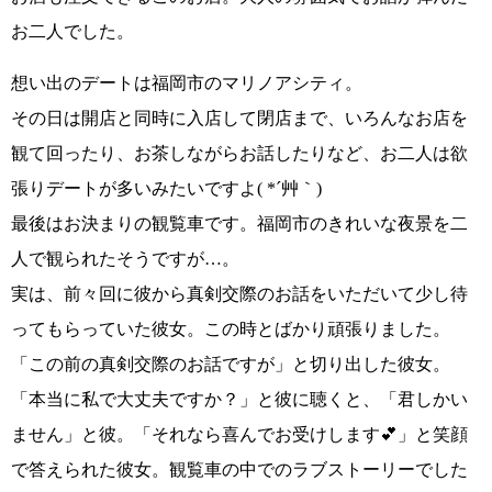
お二人でした。
想い出のデートは
福岡市のマリノアシティ
。
その日は
開店と同時に入店して閉店まで
、いろんなお店を
観て回ったり、お茶しながらお話したりなど、
お二人は欲
張りデートが多いみたいですよ( *´艸｀)
最後はお決まりの観覧車です。福岡市のきれいな夜景を二
人で観られたそうですが…。
実は、前々回に彼から真剣交際のお話をいただいて少し待
ってもらっていた彼女。この時とばかり頑張りました。
「この前の真剣交際のお話ですが」
と切り出した彼女。
「本当に私で大丈夫ですか？」
と彼に聴くと、
「君しかい
ません」
と彼。
「それなら喜んでお受けします💕」
と笑顔
で答えられた彼女。
観覧車の中でのラブストーリーでした