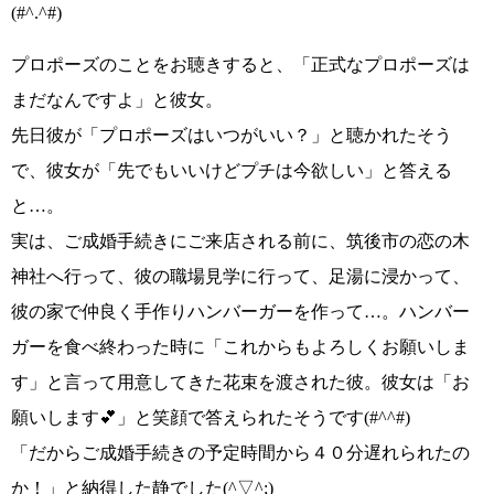
(#^.^#)
プロポーズのことをお聴きすると、
「正式なプロポーズは
まだなんですよ」
と彼女。
先日彼が
「プロポーズはいつがいい？」
と聴かれたそう
で、彼女が
「先でもいいけどプチは今欲しい」
と答える
と…。
実は、ご成婚手続きにご来店される前に、筑後市の恋の木
神社へ行って、彼の職場見学に行って、足湯に浸かって、
彼の家で仲良く手作りハンバーガーを作って…。ハンバー
ガーを食べ終わった時に
「これからもよろしくお願いしま
す」
と言って用意してきた花束を渡された彼。彼女は
「お
願いします💕」
と笑顔で答えられたそうです
(#^^#)
「だからご成婚手続きの予定時間から４０分遅れられたの
か！」
と納得した静でした
(^▽^;)