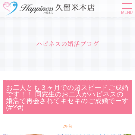
MENU
ハピネスの婚活ブログ
お二人とも３ヶ月での超スピードご成婚
です！！ 同窓生のお二人がハピネスの
婚活で再会されてキセキのご成婚でーす
(#^^#)
2年前