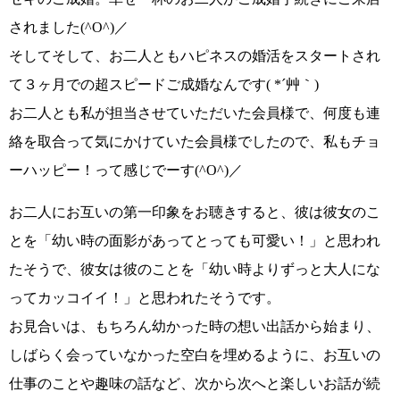
されました
(^O^)／
そしてそして、
お二人ともハピネスの婚活をスタートされ
て３ヶ月での超スピードご成婚
なんです
( *´艸｀)
お二人とも私が担当させていただいた会員様で、何度も連
絡を取合って気にかけていた会員様でしたので、
私もチョ
ーハッピー！って感じでーす(^O^)／
お二人にお互いの第一印象をお聴きすると、彼は彼女のこ
とを
「幼い時の面影があってとっても可愛い！」
と思われ
たそうで、彼女は彼のことを
「幼い時よりずっと大人にな
ってカッコイイ！」
と思われたそうです。
お見合いは、もちろん
幼かった時の想い出話から始まり
、
しばらく会っていなかった空白を埋めるように、お互いの
仕事のことや趣味の話など、次から次へと楽しいお話が続