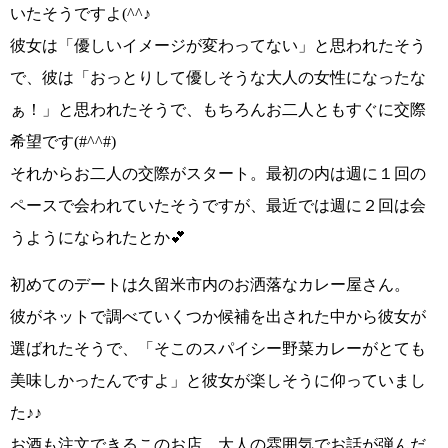
いたそうですよ
(^^♪
彼女は
「優しいイメージが変わってない」
と思われたそう
で、彼は
「おっとりして優しそうな大人の女性になったな
ぁ！」
と思われたそうで、
もちろんお二人ともすぐに交際
希望です(#^^#)
それからお二人の交際がスタート。最初の内は週に１回の
ペースで会われていたそうですが、
最近では週に２回は会
うようになられたとか💕
初めてのデートは
久留米市内のお洒落なカレー屋さん
。
彼がネットで調べていくつか候補を出された中から彼女が
選ばれたそうで、
「そこのスパイシー野菜カレーがとても
美味しかったんですよ」
と彼女が楽しそうに仰っていまし
た♪♪
お酒も注文できるこのお店。大人の雰囲気でお話が弾んだ