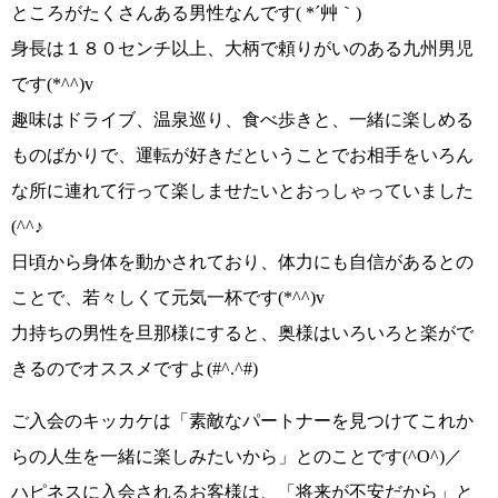
ところがたくさんある男性なんです
( *´艸｀)
身長は１８０センチ以上、大柄で頼りがいのある九州男児
です
(*^^)v
趣味はドライブ、温泉巡り、食べ歩きと、一緒に楽しめる
ものばかり
で、運転が好きだということでお相手をいろん
な所に連れて行って楽しませたいとおっしゃっていました
(^^♪
日頃から身体を動かされており、体力にも自信があるとの
ことで、若々しくて元気一杯です
(*^^)v
力持ちの男性を旦那様にすると、奥様はいろいろと楽がで
きるのでオススメですよ
(#^.^#)
ご入会のキッカケは
「素敵なパートナーを見つけてこれか
らの人生を一緒に楽しみたいから」
とのことです
(^O^)／
ハピネスに入会されるお客様は、
「将来が不安だから」
と