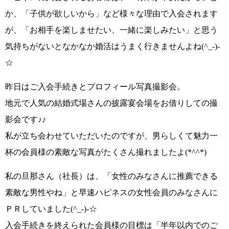
か、
「子供が欲しいから」
など様々な理由で入会されます
が、
「お相手を楽しませたい、一緒に楽しみたい」
と思う
気持ちがないとなかなか婚活はうまく行きませんよね
(^_-)-
☆
昨日はご入会手続きとプロフィール写真撮影会。
地元で人気の結婚式場さんの披露宴会場をお借りしての撮
影会です♪♪
私が立ち会わせていただいたのですが、
男らしくて魅力一
杯の会員様の素敵な写真
がたくさん撮れましたよ
(*^^*)
私の旦那さん（社長）は、
「女性のみなさんに推薦できる
素敵な男性やね」
と早速ハピネスの女性会員のみなさんに
ＰＲしていました
(^_-)-☆
入会手続きを終えられた会員様の目標は
「半年以内でのご