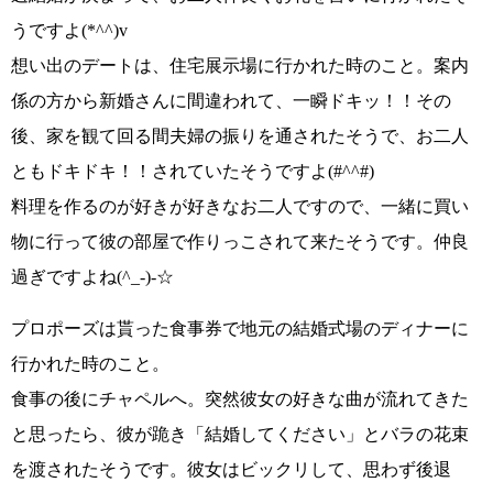
うですよ
(*^^)v
想い出のデートは、住宅展示場に行かれた時のこと。案内
係の方から新婚さんに間違われて、一瞬
ドキッ！！
その
後、家を観て回る間夫婦の振りを通されたそうで、お二人
とも
ドキドキ！！
されていたそうですよ(#^^#)
料理を作るのが好きが好きなお二人ですので、一緒に買い
物に行って彼の部屋で作りっこされて来たそうです。仲良
過ぎですよね
(^_-)-☆
プロポーズは貰った食事券で地元の結婚式場のディナーに
行かれた時のこと。
食事の後にチャペルへ。突然彼女の好きな曲が流れてきた
と思ったら、彼が跪き
「結婚してください」
とバラの花束
を渡されたそうです。彼女はビックリして、思わず後退