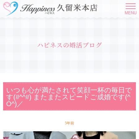
MENU
ハピネスの婚活ブログ
いつも心が満たされて笑顔一杯の毎日で
す(#^^#) またまたスピードご成婚です(^
O^)／
5年前