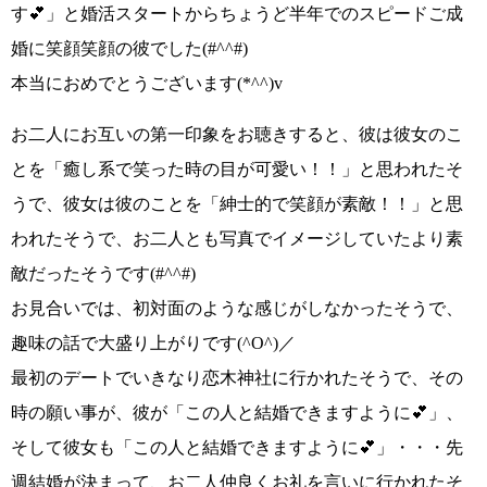
す💕」
と婚活スタートからちょうど半年でのスピードご成
婚に笑顔笑顔の彼でした
(#^^#)
本当におめでとうございます
(*^^)v
お二人にお互いの第一印象をお聴きすると、彼は彼女のこ
とを
「癒し系で笑った時の目が可愛い！！」
と思われたそ
うで、彼女は彼のことを
「紳士的で笑顔が素敵！！」
と思
われたそうで、お二人とも写真でイメージしていたより素
敵だったそうです
(#^^#)
お見合いでは、初対面のような感じがしなかったそうで、
趣味の話で大盛り上がりです
(^O^)／
最初のデートでいきなり恋木神社に行かれたそうで、その
時の願い事が、彼が
「この人と結婚できますように💕」
、
そして彼女も
「この人と結婚できますように💕」
・・・先
週結婚が決まって、お二人仲良くお礼を言いに行かれたそ