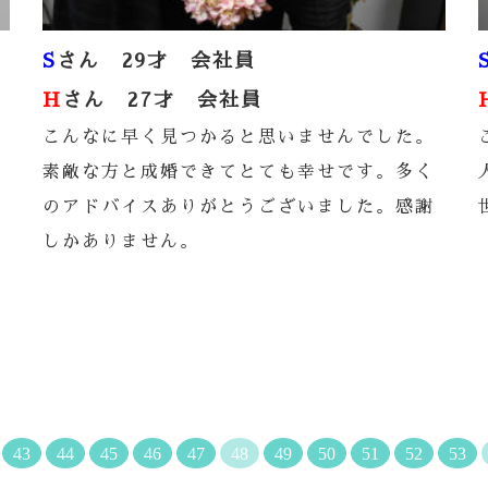
S
さん 29才 会社員
H
さん 27才 会社員
こんなに早く見つかると思いませんでした。
素敵な方と成婚できてとても幸せです。多く
のアドバイスありがとうございました。感謝
しかありません。
43
44
45
46
47
48
49
50
51
52
53