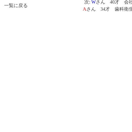
次:
W
さん 40才 会
一覧に戻る
A
さん 34才 歯科衛