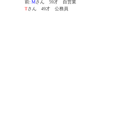
前:
M
さん 59才 自営業
T
さん 49才 公務員