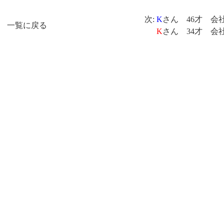
次:
K
さん 46才 会
一覧に戻る
K
さん 34才 会