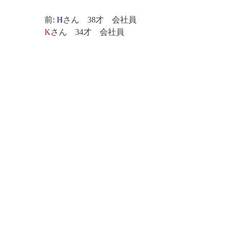
前:
H
さん 38才 会社員
K
さん 34才 会社員