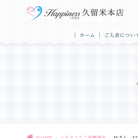
ホーム
ご入会につい
HOME
>
ハピネスのご成婚報告
>
Hさん 32