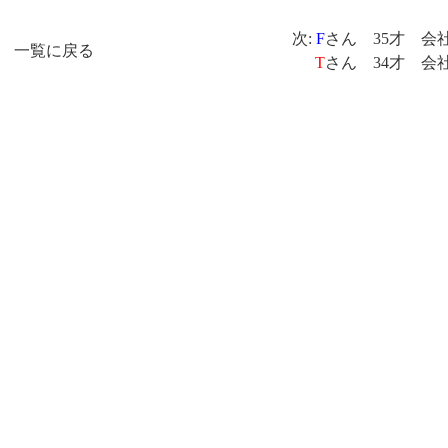
次:
F
さん 35才 会
一覧に戻る
T
さん 34才 会