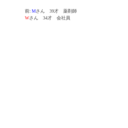
前:
M
さん 39才 薬剤師
W
さん 34才 会社員