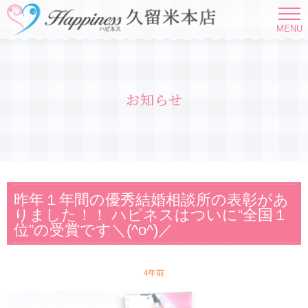
MENU
お知らせ
昨年１年間の優秀結婚相談所の表彰があ
りました！！ ハピネスはついに“全国１
位”の受賞です＼(^o^)／
4年前