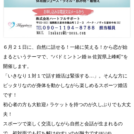
６月２１日に、
自然に話せる！一緒に笑える！から恋が始
まる
というテーマで、
“
バドミントン婚 in 佐賀県上峰町”
を
開催します。
「いきなり１対１で話す婚活は緊張する…」
。そんな方に
ピッタリなのが身体を動かしながら楽しめるスポーツ婚活
です！
初心者の方も大歓迎
♪
ラケットを持つのが久しぶりでも大丈
夫！
スポーツで楽しく交流しながら自然と会話が生まれるの
で、
初対面でも打ち解けやすいのが魅力
です
(#^^#)