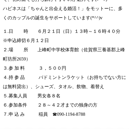
ハピネスは
「ちゃんと出会える婚活！」
をモットーに、多
くのカップルの誕生をサポートしています
(*^^)v
１
.
日 時 ６月２１日（日）１３時～１６時４０分
※
申込締切６月１２日
２
.
場 所 上峰町中学校体育館（佐賀県三養基郡上峰
町坊所
2659
）
３
.
参 加 料 ３，５００円
４
.
持 参 品 バドミントンラケット（お持ちでない方に
は無料貸出）、シューズ、タオル、飲物、着替え
５
.
募集人員 男女各８名
６
.
参加条件 ２８～４２才までの独身の方
７
.
申 込 み 稲員
☎090-1194-8788