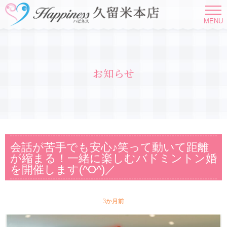
MENU
お知らせ
会話が苦手でも安心♪笑って動いて距離
が縮まる！一緒に楽しむバドミントン婚
を開催します(^O^)／
3か月前