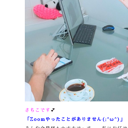
さちこです
💕
「Zoomやったことがありません(;^ω^)」