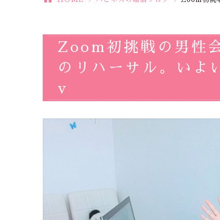
Zoom初挑戦の男性
のリハーサル。いよい
v