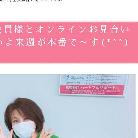
会員様とオンラインお見合い
よ来週が本番で～す(*^^)