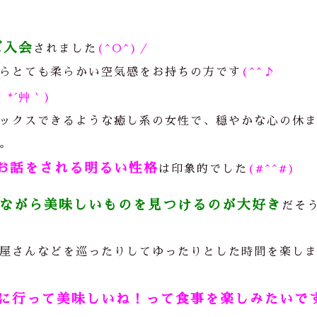
ご入会
されました
(^O^)／
らとても柔らかい空気感をお持ちの方です
(^^♪
( *´艸｀)
ックスできるような癒し系の女性で、穏やかな心の休
。
お話をされる明るい性格
は印象的でした
(#^^#)
ながら美味しいものを見つけるのが大好き
だそ
屋さんなどを巡ったりしてゆったりとした時間を楽し
に行って美味しいね！って食事を楽しみたいで