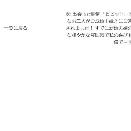
次: 出会った瞬間「ビビッ✨」
なお二人がご成婚手続きにご
一覧に戻る
されました！ すでに新婚夫婦
な和やかな雰囲気で私の喜び
倍で～す