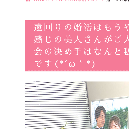
遠回りの婚活はもう
感じの美人さんがご入
会の決め手はなんと
です(*´ω｀*)