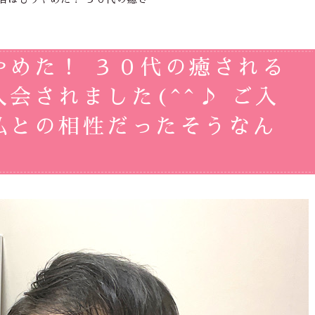
やめた！ ３０代の癒される
会されました(^^♪ ご入
私との相性だったそうなん