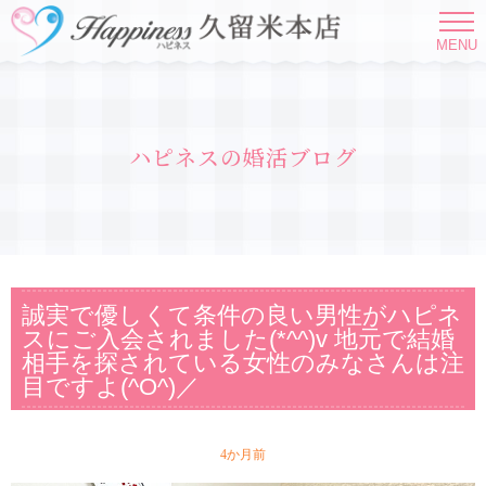
MENU
ハピネスの婚活ブログ
誠実で優しくて条件の良い男性がハピネ
スにご入会されました(*^^)v 地元で結婚
相手を探されている女性のみなさんは注
目ですよ(^O^)／
4か月前