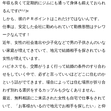
年収も良くて定期的にジムにも通って身体も鍛えて
おられ
るんです
(*^^)v
しかも、彼のＰＲポイントはこれだけではないんです。
仕事は、
安定した会社に勤められていて勤務形態はテレワ
ーク
なんです！
近年、女性の社会進出や少子化などで男の子供さんのいな
い家庭が増えてきていて、
地元で結婚相手を探されている
女性が
増えています。
ハピネスでも、交際がうまく行って結婚の条件のすり合わ
せをしていく中で、
必ずと言っていいほどどこに住むのか
という話が
でてきます。場合によっては住む場所が折り合
わず別れる選択をするカップルも少なくありません。
最近、無料相談にご来店された女性も自宅で仕事をされて
いて、
「お客様がいるので地元でお相手を探したい」
と仰