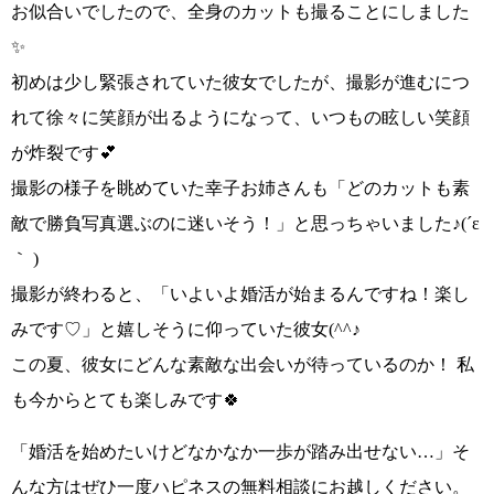
お似合い
でしたので、全身のカットも撮ることにしました
✨
初めは少し緊張されていた彼女でしたが、撮影が進むにつ
れて徐々に笑顔が出るようになって、いつもの眩しい笑顔
が炸裂です💕
撮影の様子を眺めていた幸子お姉さんも
「どのカットも素
敵で勝負写真選ぶのに迷いそう！」
と思っちゃいました
♪(´ε
｀ )
撮影が終わると、
「いよいよ婚活が始まるんですね！楽し
みです♡」
と嬉しそうに仰っていた彼女
(^^♪
この夏、
彼女にどんな素敵な出会いが待っているのか！
私
も今からとても楽しみです🍀
「婚活を始めたいけどなかなか一歩が踏み出せない…」
そ
んな方はぜひ一度ハピネスの無料相談にお越しください。