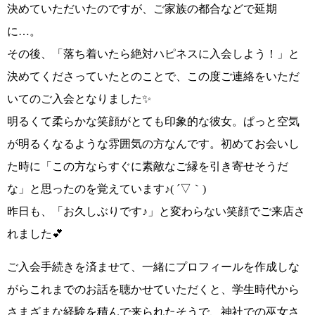
決めていただいたのですが、ご家族の都合などで延期
に…。
その後、
「落ち着いたら絶対ハピネスに入会しよう！」
と
決めてくださっていたとのことで、この度ご連絡をいただ
いてのご入会となりました✨
明るくて柔らかな笑顔がとても印象的
な彼女。
ぱっと空気
が明るくなるような雰囲気
の方なんです。初めてお会いし
た時に
「この方ならすぐに素敵なご縁を引き寄せそうだ
な」
と思ったのを覚えています
♪( ´▽｀)
昨日も、
「お久しぶりです♪」
と変わらない笑顔でご来店さ
れました💕
ご入会手続きを済ませて、一緒にプロフィールを作成しな
がらこれまでのお話を聴かせていただくと、学生時代から
さまざまな経験を積んで来られたそうで、
神社での巫女さ