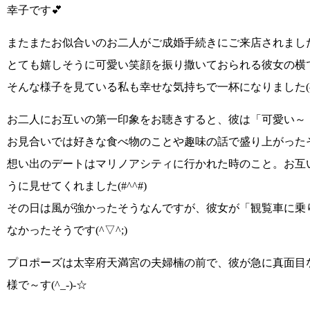
幸子です💕
またまたお似合いのお二人がご成婚手続きにご来店されまし
とても嬉しそうに可愛い笑顔を振り撒いておられる彼女の横
そんな様子を見ている私も幸せな気持ちで一杯になりました
お二人にお互いの第一印象をお聴きすると、彼は
「可愛い～
お見合いでは好きな食べ物のことや趣味の話で盛り上がった
想い出のデートはマリノアシティに行かれた時のこと。お互
うに見せてくれました
(#^^#)
その日は風が強かったそうなんですが、彼女が
「観覧車に乗
なかったそうです
(^▽^;)
プロポーズは太宰府天満宮の夫婦楠の前で、彼が急に真面目
様で～す(^_-)-☆