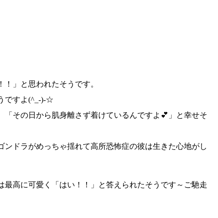
！！」
と思われたそうです。
うですよ
(^_-)-☆
。
「その日から肌身離さず着けているんですよ💕」
と幸せそ
ゴンドラがめっちゃ揺れて高所恐怖症の彼は生きた心地がし
は最高に可愛く
「はい！！」
と答えられたそうです～
ご馳走