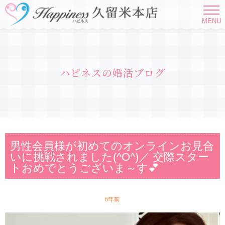
MENU
ハピネスの婚活ブログ
男性会員様が初めてのオンラインお見合
いに挑戦されました(^O^)／ 交際スター
トおめでとうございま～す💕
6年前