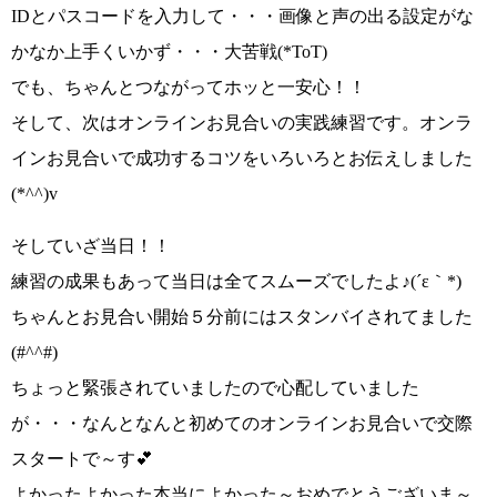
IDとパスコードを入力して・・・画像と声の出る設定がな
かなか上手くいかず・・・大苦戦
(*ToT)
でも、ちゃんとつながってホッと一安心
！！
そして、次はオンラインお見合いの実践練習です。オンラ
インお見合いで成功するコツをいろいろとお伝えしました
(*^^)v
そしていざ当日
！！
練習の成果もあって当日は全てスムーズでしたよ
♪(´ε｀*)
ちゃんとお見合い開始５分前にはスタンバイされてました
(#^^#)
ちょっと緊張されていましたので心配していました
が・・・
なんとなんと初めてのオンラインお見合いで交際
スタートで～す💕
よかったよかった本当によかった～おめでとうございま～