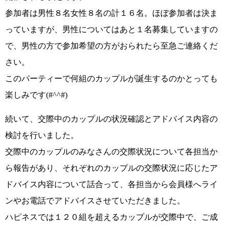
参加者は男性８名女性８名の計１６名。ほぼ参加者は決ま
っていますが、男性についてはあと１名募集していますの
で、
男性の方で参加希望の方がおられたら至急ご連絡くだ
さい
。
このパーティーで
何組のカップルが誕生するのかとっても
楽しみです(#^^#)
続いて、
交際中のカップルの状況確認とアドバイス内容の
検討
を行いました。
交際中のカップルのみなさんの交際状況について各担当か
ら報告があり、
それぞれのカップルの交際状況に応じたア
ドバイス内容
について話合って、各担当から会員様へライ
ンやお電話でアドバイスさせていただきました。
ハピネスでは
１２０組を超えるカップルが交際中
で、ご成