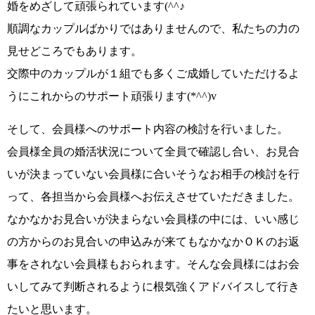
婚をめざして頑張られています
(^^♪
順調なカップルばかりではありませんので、私たちの力の
見せどころでもあります。
交際中のカップルが
１組でも多くご成婚していただけるよ
うに
これからのサポート頑張ります
(*^^)v
そして、
会員様へのサポート内容の検討
を行いました。
会員様全員の婚活状況について全員で確認し合い、
お見合
いが決まっていない会員様に合いそうなお相手の検討
を行
って、各担当から会員様へお伝えさせていただきました。
なかなかお見合いが決まらない会員様の中には、いい感じ
の方からのお見合いの申込みが来てもなかなかＯＫのお返
事をされない会員様もおられます。そんな会員様にはお会
いしてみて判断されるように根気強くアドバイスして行き
たいと思います。