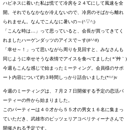
ハピネスに着いた私は慌てて冷房を２４℃にして風速を全
開。それでもなかなか冷えないので、冷房のそばから離れ
られません。
なんでこんなに暑いの～(^▽^;)
「こんな時は…」
って思っていると、会長が買ってきてく
れました
ハーゲンダッツのアイス
で～す
(#^^#)
「幸せ～！」
って思いながら周りを見回すと、みなさんも
同じように幸せそうな表情でアイスを食べてました
( *´艸｀)
今週もこんな感じで始まったミーティング。
会員様のサポ
ート内容について約３時間
しっかり話合いました
(*^^)v
今週のミーティングは、
７月２７日開催する予定の恋活パ
ーティーの件
から始まりました。
このパーティーは４０才から５５才の男女１６名に集まっ
ていただき、
武雄市のピッツェリアコペリティーナさん
で
開催される予定です。