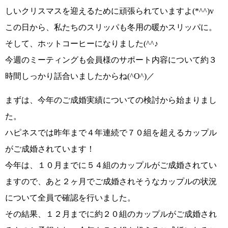
しいクリスマスを
迎えるために頑張られていますよ
(*^^)v
この日から、私たちのスリッパも
冬用の暖かスリッパに
。
そして、
ホットコーヒーに
なりました
(^^♪
今週のミーティングも
会員様のサポート内容について約３
時間
しっかり話合いましたからね
(^O^)／
まずは、
今年のご成婚実績についての検討
から始まりまし
た。
ハピネスでは
昨年まで４年連続で７０組を超えるカップル
がご成婚
されています！
今年は、
１０月までに５４組のカップルがご成婚
されてい
ますので、あと２ヶ月でご成婚されそうなカップルの状況
について全員で確認を行いました。
その結果、１２月までに約２０組のカップルがご成婚され