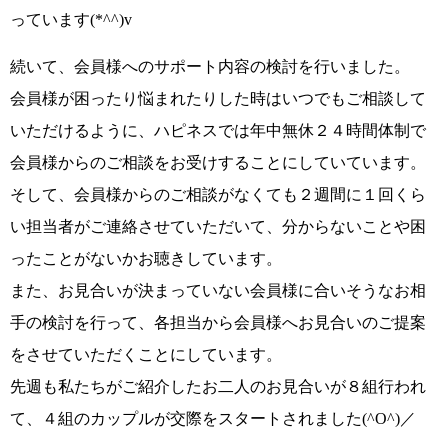
っています
(*^^)v
続いて、
会員様へのサポート内容の検討
を行いました。
会員様が困ったり悩まれたりした時はいつでもご相談して
いただけるように、
ハピネスでは年中無休２４時間体制で
会員様からのご相談を
お受けすることにしていています。
そして、
会員様からのご相談がなくても２週間に１回くら
い担当者がご連絡
させていただいて、分からないことや困
ったことがないかお聴きしています。
また、お見合いが決まっていない会員様に合いそうなお相
手の検討を行って、各担当から会員様へお見合いのご提案
をさせていただくことにしています。
先週も
私たちがご紹介したお二人のお見合いが８組
行われ
て、
４組のカップルが交際をスタート
されました
(^O^)／