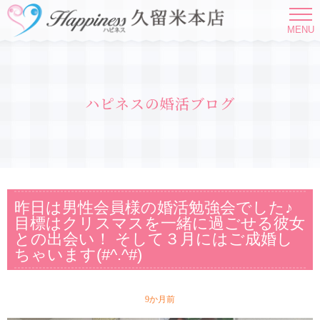
MENU
ハピネスの婚活ブログ
昨日は男性会員様の婚活勉強会でした♪
目標はクリスマスを一緒に過ごせる彼女
との出会い！ そして３月にはご成婚し
ちゃいます(#^.^#)
9か月前