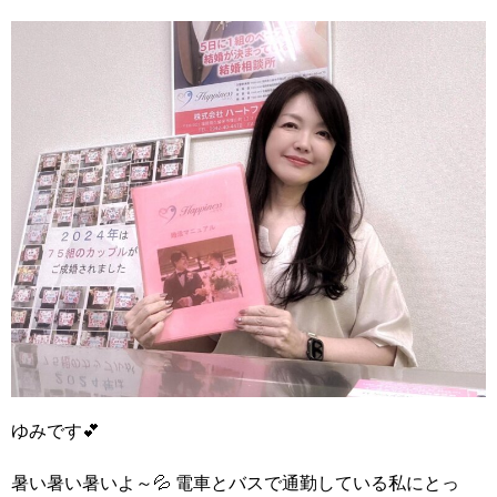
ゆみです
💕
暑い暑い暑いよ～💦
電車とバスで通勤している私にとっ