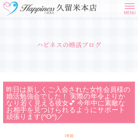
MENU
ハピネスの婚活ブログ
昨日は新しくご入会された女性会員様の
婚活勉強会でした！ 実際の年令よりか
なり若く見える彼女💕 今年中に素敵な
お相手を見つけられるようにサポート
頑張ります(^O^)／
1年前