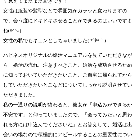
く見えてまたまた驚き
です！
女性は服装や髪型などで雰囲気がガラッと変わり
ますの
で、
会う度にドキドキさせる
ことができるのはいいですよ
ね
(#^^#)
女性の私でもキュン
としちゃいました
( *´艸｀)
ハピネスオリジナルの婚活マニュアル
を見ていただきなが
ら、婚活の流れ、注意すべきこと、婚活を成功させるため
に知っておいていただきたいこと、ご自宅に帰られてから
していただきたいとこなどについてしっかり説明させてい
ただきました。
私の一通りの説明が終わると、彼女が
「申込みができるか
不安です」
と仰っていましたので、
「会ってみたいと思わ
れる方には申込んでくださいね」
とお答えして、婚活は出
会いの場なので積極的にアピールすることの重要性につい