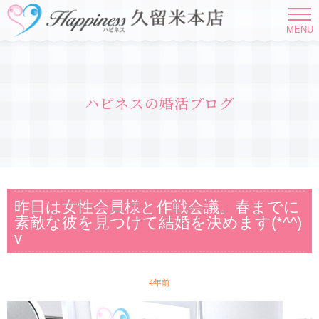
MENU
ハピネスの婚活ブログ
昨日は女性会員様と作戦会議。春までに
素敵な彼を見つけて結婚を決めます(*^^)
v
4年前