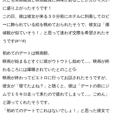
に盛り上がった
そうです！
この日、彼は彼女が来る３０分前にホテルに到着して
ロビ
ーに飾られている絵を眺めて
おられたそうで、彼女は
「価
値観が似ていそう！」
と思って迷わず交際を希望されたそ
うです
(#^^#)
初めてのデートは
映画館
。
映画が始まるとすぐに彼がウトウトし始めて…。映画が終
わるころには爆睡されていたとのこと💦
映画が終わってピエトロに行ってお話されたそうですが、
彼女が
「寝てたよね？」
と聴くと、彼は
「デートの前にジ
ムで１５キロ走って来たので疲れてしまって…。ごめん」
と謝ってくれたそうです。
「初めてのデートでこれはないでしょ！」
と思った彼女で