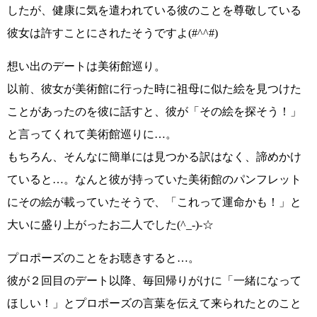
したが、
健康に気を遣われている彼のことを尊敬している
彼女は許すことにされたそうですよ
(#^^#)
想い出のデートは
美術館巡り
。
以前、彼女が美術館に行った時に祖母に似た絵を見つけた
ことがあったのを彼に話すと、彼が
「その絵を探そう！」
と言ってくれて美術館巡りに…。
もちろん、そんなに簡単には見つかる訳はなく、諦めかけ
ていると…。なんと彼が持っていた美術館のパンフレット
にその絵が載っていたそうで、
「これって運命かも！」
と
大いに盛り上がったお二人でした
(^_-)-☆
プロポーズのことをお聴きすると…。
彼が２回目のデート以降、毎回帰りがけに
「一緒になって
ほしい！」
とプロポーズの言葉を伝えて来られたとのこと