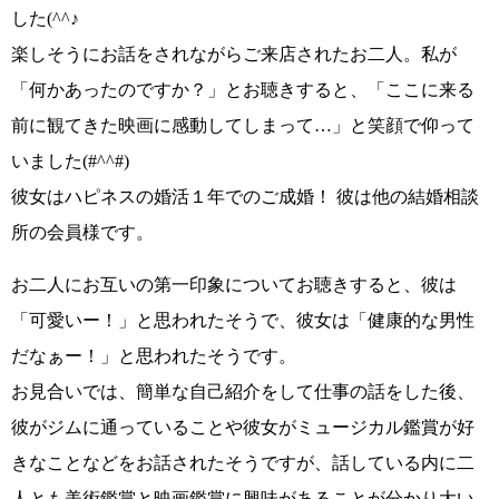
した
(^^♪
楽しそうにお話をされながらご来店されたお二人。私が
「何かあったのですか？」
とお聴きすると、
「ここに来る
前に観てきた映画に感動してしまって…
」と笑顔で仰って
いました
(#^^#)
彼女は
ハピネスの婚活１年でのご成婚！
彼は他の結婚相談
所の会員様です。
お二人にお互いの第一印象についてお聴きすると、彼は
「可愛いー！」
と思われたそうで、彼女は
「健康的な男性
だなぁー！」
と思われたそうです。
お見合いでは、簡単な自己紹介をして仕事の話をした後、
彼がジムに通っていることや彼女がミュージカル鑑賞が好
きなことなどをお話されたそうですが、話している内に
二
人とも美術鑑賞と映画鑑賞に興味があることが分かり大い