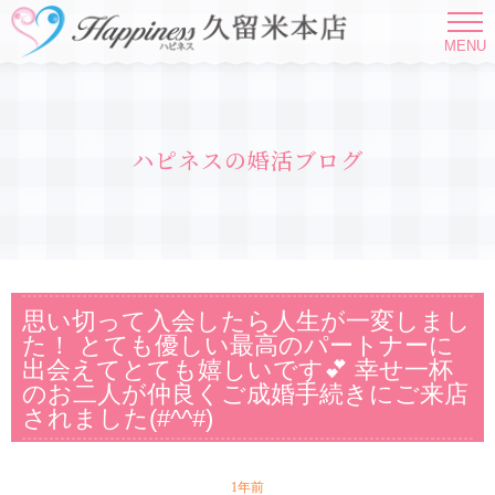
MENU
ハピネスの婚活ブログ
思い切って入会したら人生が一変しまし
た！ とても優しい最高のパートナーに
出会えてとても嬉しいです💕 幸せ一杯
のお二人が仲良くご成婚手続きにご来店
されました(#^^#)
1年前