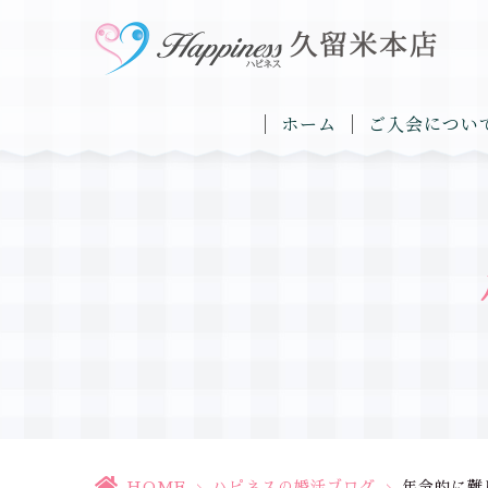
ホーム
ご入会につい
HOME
>
ハピネスの婚活ブログ
>
年令的に難