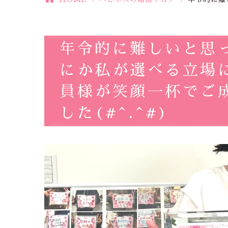
年令的に難しいと思
にか私が選べる立場
員様が笑顔一杯でご
した(#^.^#)