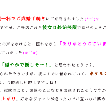
顔一杯でご成婚手続き
にご来店されました
(*^^)v
彼女は終始笑顔
ですが、ご来店された
で幸せの大き
「ありがとうござい
とお声をかけると、照れながら
れていました
(#^^#)
「穏やかで優しそー！」
と思われたそうです。
ホテル
かれたそうですが、彼はすでに着かれていて、
よ。今時珍しい紳士ですよね！
、趣味のこと、家族のことなどをお話されたそうです
り上がり
。好きなジャンルが違ったのでお互いのお薦め