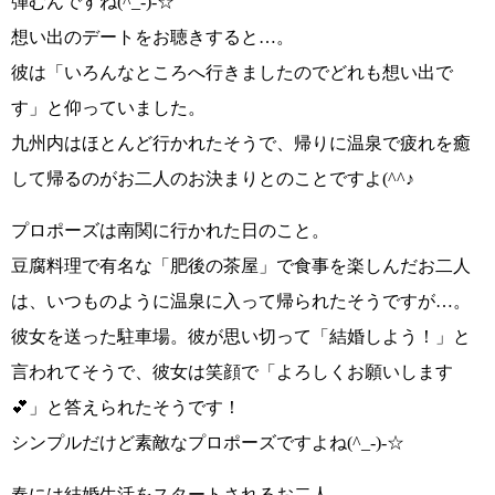
弾むんですね(^_-)-☆
想い出のデートをお聴きすると…。
彼は
「いろんなところへ行きましたのでどれも想い出で
す」
と仰っていました。
九州内はほとんど行かれたそうで、
帰りに温泉で疲れを癒
して帰るのがお二人のお決まり
とのことですよ
(^^♪
プロポーズは
南関に行かれた日のこと
。
豆腐料理で有名な
「肥後の茶屋」
で食事を楽しんだお二人
は、いつものように温泉に入って帰られたそうですが…。
彼女を送った駐車場。彼が思い切って
「結婚しよう！」
と
言われてそうで、彼女は笑顔で
「よろしくお願いします
💕」
と答えられたそうです！
シンプルだけど素敵なプロポーズですよね(^_-)-☆
春には結婚生活をスタートされるお二人。