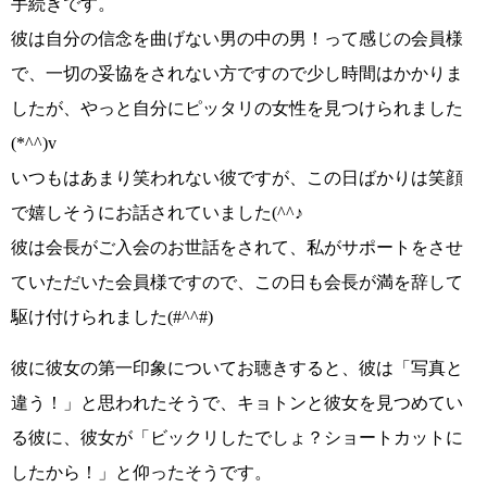
手続きです。
彼は
自分の信念を曲げない男の中の男！
って感じの会員様
で、一切の妥協をされない方ですので少し時間はかかりま
したが、
やっと自分にピッタリの女性を
見つけられました
(*^^)v
いつもはあまり笑われない彼ですが、
この日ばかりは笑顔
で嬉しそう
にお話されていました
(^^♪
彼は会長がご入会のお世話をされて、私がサポートをさせ
ていただいた会員様ですので、この日も会長が満を辞して
駆け付けられました
(#^^#)
彼に彼女の第一印象についてお聴きすると、彼は
「写真と
違う！」
と思われたそうで、キョトンと彼女を見つめてい
る彼に、彼女が
「ビックリしたでしょ？ショートカットに
したから！」
と仰ったそうです。