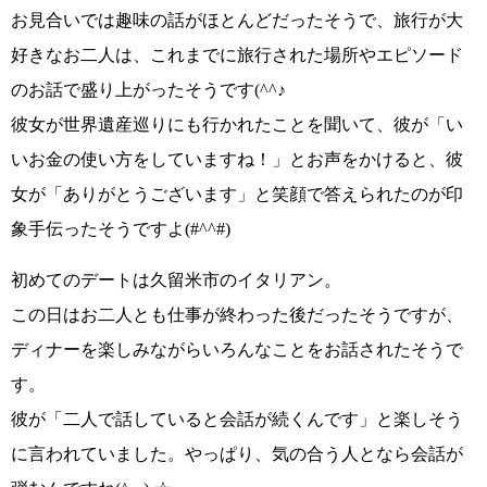
お見合いでは趣味の話がほとんどだったそうで、旅行が大
好きなお二人は、
これまでに旅行された場所やエピソード
のお話で盛り上がった
そうです
(^^♪
彼女が世界遺産巡りにも行かれたことを聞いて、彼が
「い
いお金の使い方をしていますね！」
とお声をかけると、彼
女が
「ありがとうございます」
と笑顔で答えられたのが印
象手伝ったそうですよ
(#^^#)
初めてのデートは
久留米市のイタリアン
。
この日はお二人とも仕事が終わった後だったそうですが、
ディナーを楽しみながらいろんなことをお話されたそうで
す。
彼が
「二人で話していると会話が続くんです」
と楽しそう
に言われていました。やっぱり、
気の合う人となら会話が