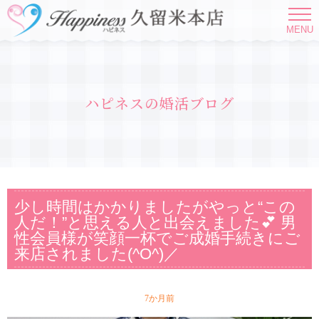
MENU
ハピネスの婚活ブログ
少し時間はかかりましたがやっと“この
人だ！”と思える人と出会えました💕 男
性会員様が笑顔一杯でご成婚手続きにご
来店されました(^O^)／
7か月前