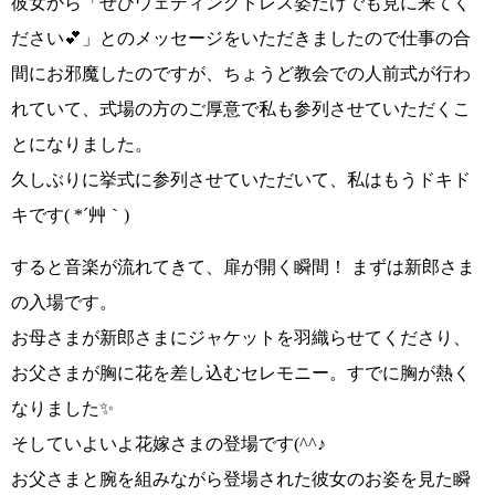
彼女から
「ぜひウェディングドレス姿だけでも見に来てく
ださい💕」
とのメッセージをいただきましたので仕事の合
間にお邪魔したのですが、ちょうど教会での人前式が行わ
れていて、式場の方のご厚意で私も参列させていただくこ
とになりました。
久しぶりに挙式に参列させていただいて、
私はもうドキド
キです( *´艸｀)
すると音楽が流れてきて、扉が開く瞬間！
まずは
新郎さま
の入場
です。
お母さまが新郎さまにジャケットを羽織らせてくださり、
お父さまが胸に花を差し込むセレモニー。すでに胸が熱く
なりました✨
そしていよいよ
花嫁さまの登場
です
(^^♪
お父さまと腕を組みながら登場された彼女のお姿を見た瞬