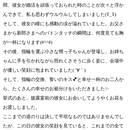
間、彼女が婚活を頑張っておられた時のことが次々と浮か
んできて、
私も思わずウルウルしてしまいました
(T_T)
そして、彼女の瞳にも感動の涙が溢れていました。
お父さ
まから新郎さまへのバトンタッチの瞬間は、
何度見ても胸
が一杯に
なります
(#^^#)
その後、指輪を運ぶ小さな甥っ子ちゃんが登場し、お姉ち
ゃんに手を引かれながら照れくさそうに歩く姿に、
会場中
が優しい笑顔に包まれて
いました
( ´∀｀)
そして、
指輪の交換、誓いのキス💕
と
幸せ一杯のお二人か
ら、たくさんの幸せのお裾分けをいただきました✨
挙式のあと、披露宴前の彼女にお会いしてようやくお花を
お渡ししました。
ここまでの道のりは決して平坦なものではありませんでし
たが、この日の彼女の笑顔を見ていると、
これまでの全て