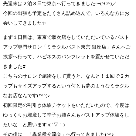
先週末は
２泊３日で東京へ
行ってきました〜
(^O^)／
今回の出張も予定をたくさん詰め込んで、いろんな方にお
会いしてきました✨
まず１日目は、東京で取次店をしていただいている
バスト
アップ専門サロン「ミラクルバスト東京 銀座店」さん
へご
挨拶へ行って、ハピネスのパンフレットを置かせていただ
きました❣️
こちらのサロンで施術をして貰うと、
なんと！１回で２カ
ップもサイズアップする
という何とも夢のようなミラクル
なお店なんです
(*^^)v
初回限定の割引き体験チケットをいただいたので、今度は
ゆっくりお邪魔して
幸子お姉さんもバストアップ体験をし
たいな！
と思います
♪( ´▽｀)
その後は、
「異業種交流会」
へ行ってきました
(^^♪