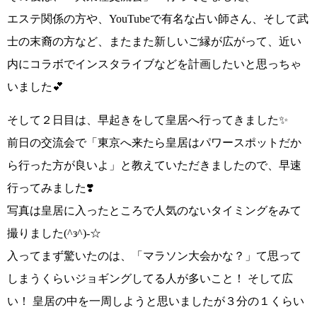
エステ関係の方や、YouTubeで有名な占い師さん、そして武
士の末裔の方など、またまた新しいご縁が広がって、
近い
内にコラボでインスタライブなどを計画
したいと思っちゃ
いました💕
そして２日目は、早起きをして皇居へ行ってきました✨
前日の交流会で
「東京へ来たら皇居はパワースポットだか
ら行った方が良いよ」
と教えていただきましたので、早速
行ってみました❣️
写真は皇居に入ったところで人気のないタイミングをみて
撮りました
(^з^)-☆
入ってまず驚いたのは、
「マラソン大会かな？」
て思って
しまうくらい
ジョギングしてる人が多いこと！
そして広
い！
皇居の中を一周しようと思いましたが３分の１くらい