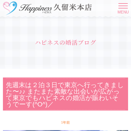
MENU
ハピネスの婚活ブログ
先週末は２泊３日で東京へ行ってきまし
た〜♪♪ またまた素敵な出会いが広がっ
て東京でもハピネスの婚活が賑わいそ
うでーす(^O^)／
1年前