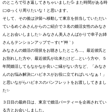
のところで引き返してきちゃいました💦 また時間がある時
にゆっくり周りたいな！と思います。
そして、その後は汐留へ移動して
東京を担当していただい
ているめぐみさん
からのご紹介で３名の婚活女性のみなさ
んとお会いしました✨ みなさん美人さんばかりで
幸子お姉
さんもテンションアップで～す( *´艸｀)
みなさんの婚活の現状をお聴きしたところ…。最近彼氏と
お別れした方や、最近彼氏が出来たけど…という方や、５
年間婚活してもなかなか良いご縁がない方など、
「みなさ
んのお悩み解決にハピネスがお役に立てればいいなぁ！」
と思いながらハピネスのパンフレットをお渡ししてきまし
た✨
３日目の最終日は、東京で婚活パーティーを企画されてい
る方とお会いしました。