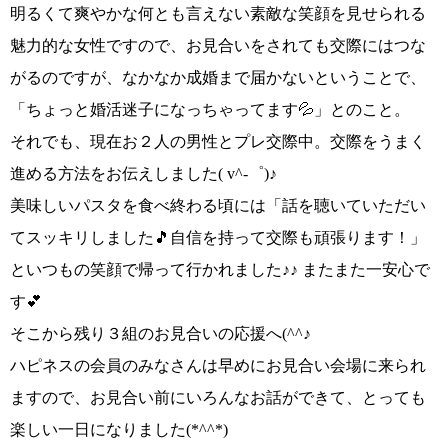
明るくて爽やかな何とも言えない素敵な笑顔を見せられる
魅力的な女性ですので、お見合いをされても交際にはつな
がるのですが、なかなか成婚まで届かないということで、
「ちょっと婚活迷子になっちゃってます💦」
とのこと。
それでも、現在お２人の男性とプレ交際中。交際をうまく
進める方法をお伝えしました
( v^-゜)♪
美味しいパスタを食べ終わる頃には
「話を聴いていただい
てスッキリしました🎵自信を持って交際も頑張ります！」
といつもの笑顔で帰って行かれました♪♪ またまた一安心で
す💕
そこから残り３組のお見合いの応援へ
(^^♪
ハピネスの会員のみなさんは早めにお見合い会場に来られ
ますので、お見合い前にいろんなお話ができて、とっても
楽しい一日になりました
(*^^*)