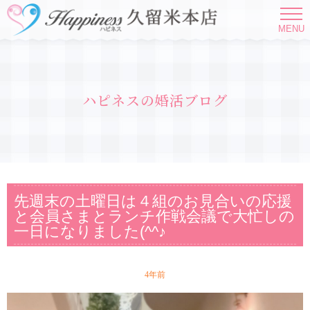
MENU
ハピネスの婚活ブログ
先週末の土曜日は４組のお見合いの応援
と会員さまとランチ作戦会議で大忙しの
一日になりました(^^♪
4年前