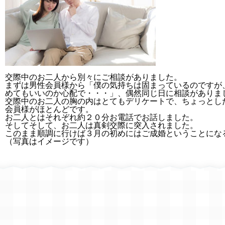
交際中のお二人から別々にご相談がありました。
まずは男性会員様から「僕の気持ちは固まっているのですが
めてもいいのか心配で・・・」、偶然同じ日に相談がありま
交際中のお二人の胸の内はとてもデリケートで、ちょっとし
会員様がほとんどです。
お二人とはそれぞれ約２０分お電話でお話しました。
そしてそして、お二人は真剣交際に突入されました。
このまま順調に行けば３月の初めにはご成婚ということにな
（写真はイメージです）