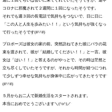
週に１回くらいは会いに来てくれていたそうですが、途中
コロナに邪魔されて２週間に１回になったそうです。
それでも週３回の長電話で気持ちをつないで、日に日に
「この人と人生を歩みたい！！」
という気持ちが強くなっ
て行ったそうです
(#^^#)
プロポーズは彼女の家の前。突然訪ねてきた彼にバラの花
束を渡されて、彼が
「結婚してください！！」
と一言。彼
女は
「はい！！」
と答えるのがやっとで、その時は茫然と
立ち尽くしていたそうですが、それから時間が経つにつれ
て少しずつ幸せな気持ちが身体中に広がってきたそうです
(#^^#)
５月からお二人で新婚生活をスタートされます。
本当におめでとうございます
＼(^o^)／