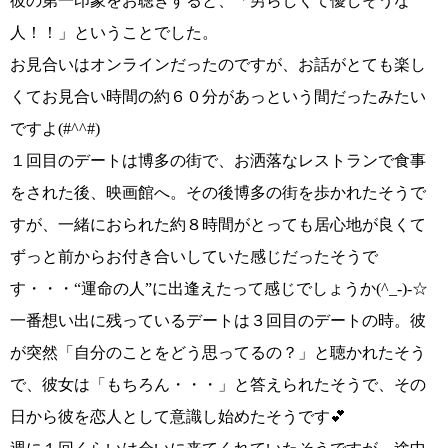
彼の第一印象をお聴きすると、
「男らしくて優しそうな
人！！」
ということでした。
お見合いはオンラインだったのですが、お話がとても楽し
くてお見合い時間の約６０分があっという間だったみたい
ですよ
(#^^#)
１回目のデートは博多の街で、お洒落なレストランで食事
をされた後、映画館へ。その後博多の街を歩かれたそうで
すが、一緒におられた約８時間がとっても居心地が良くて
ずっと前からお付き合いしていた感じだったそうで
す・・・“運命の人”に出逢えたって感じでしょうか
(^_-)-
☆
一番想い出に残っているデートは３回目のデートの時。彼
が突然
「自分のことをどう思ってるの？」
と聴かれたそう
で、彼女は
「もちろん・・・」
と答えられたそうで、その
日から彼を恋人として意識し始めたそうです💕