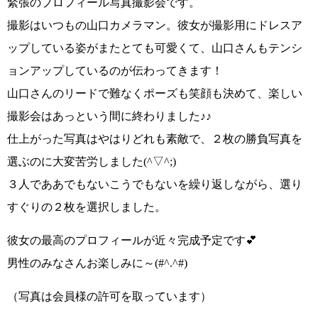
緊張のプロフィール写真撮影会です。
撮影はいつもの山口カメラマン
。彼女が撮影用に
ドレスア
ップしている姿がまたとても可愛く
て、
山口さんもテンシ
ョンアップ
しているのが伝わってきます！
山口さんのリードで難なくポーズも笑顔も決めて、楽しい
撮影会はあっという間に終わりました♪♪
仕上がった写真はやはりどれも素敵
で、２枚の勝負写真を
選ぶのに大変苦労しました
(^▽^;)
３人でああでもないこうでもないを繰り返しながら、選り
すぐりの２枚を選択しました。
彼女の最高のプロフィールが近々完成予定です💕
男性のみなさんお楽しみに～(#^.^#)
（写真は会員様の許可を取っています）