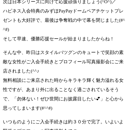
次は日本シリーズに向けて応援頑張りましょう
(^O^)／
ハピネス入会特典の
みずほPayPayドームペアチケットプレ
ゼント
も大好評で、最後は争奪戦の中で幕を閉じました
(#^
^#)
そして早速、
優勝応援セールが
始まりましたからね！
そんな中、昨日は
スタイルバツグンのキュートで笑顔の素
敵な女性
がご入会手続きとプロフィール写真撮影会にご来
店されました
(^^♪
無料相談にご来店された時から
キラキラ輝く魅力溢れる女
性
ですが、あまり外に出ることなく過ごされているそう
で、
「勿体ない！ぜひ世間にお披露目したい💕」
と心から
思ってしまいます
(#^^#)
いつものようにご入会手続きは約３０分で完了。いよいよ