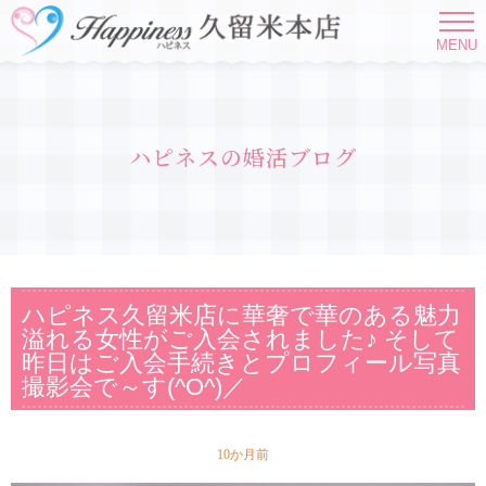
MENU
ハピネスの婚活ブログ
ハピネス久留米店に華奢で華のある魅力
溢れる女性がご入会されました♪ そして
昨日はご入会手続きとプロフィール写真
撮影会で～す(^O^)／
10か月前