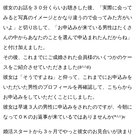
彼女のお話を３０分くらいお聴きした後、
「実際に会って
みると写真のイメージとかなり違うので会ってみた方がい
いよ」
と切り出して、
「お申込みが来ている男性はたくさ
んの中からあなたのことを選んで申込まれたんだからね」
と付け加えました。
その後、
これまでにご成婚された会員様のいくつかのケー
スをご紹介
させていただきました
(#^^#)
彼女は
「そうですよね」
と仰って、これまでにお申込みを
いただいた男性のプロフィールを再確認して、こちらから
お申込みをしていただくことにしました。
彼女は
早速３人の男性に申込みを
されたのですが、
今朝に
なってＯＫのお返事が
来ているではありませんか
(*^^)v
婚活スタートから３ヶ月で
やっと彼女のお見合いが
決まり