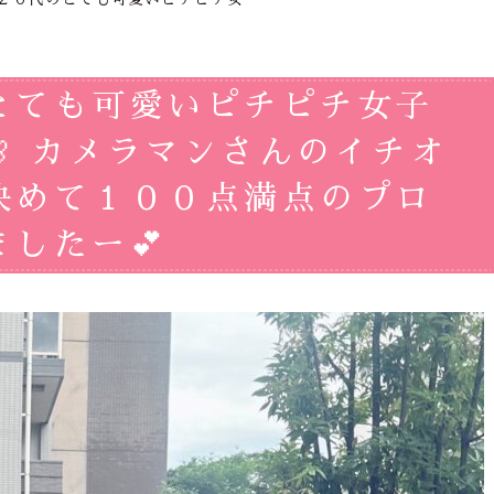
とても可愛いピチピチ女子
 カメラマンさんのイチオ
決めて１００点満点のプロ
したー💕