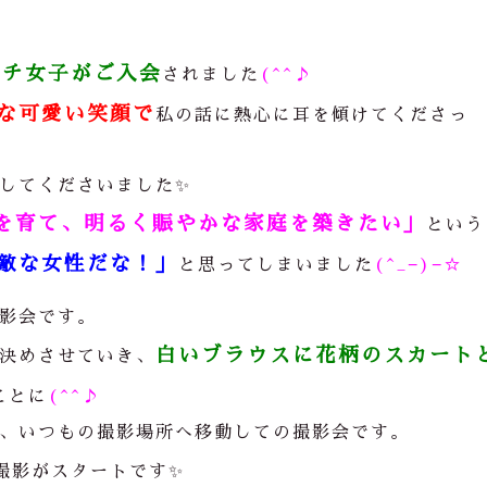
ピチ女子がご入会
されました
(^^♪
な可愛い笑顔で
私の話に熱心に耳を傾けてくださっ
してくださいました✨
を育て、明るく賑やかな家庭を築きたい」
という
敵な女性だな！」
と思ってしまいました
(^_−)−☆
影会です。
白いブラウスに花柄のスカート
決めさせていき、
ことに
(^^♪
、いつもの撮影場所へ移動しての撮影会です。
撮影がスタートです✨